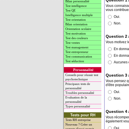
Bilan personnalité
Vous connaisse
Test intelligence
vous contribue
Test QE
Intelligence multiple
Oui.
Test orientation
Non.
Bilan orientation
Orientation scolaire
Test motivation
Question 2 
Test des couleurs
Vous motivez l
Test ventes
Test management
En donnan
Test entrepreneur
En donnan
Test communication
Test séduction
Aucunes 
Personnalité
Question 3 
Conseils pour réussir test
psychotechnique
Vous pensez qu'
Principaux tests de
d'être populair
personnalité
Oui.
Troubles personnalité
Evaluation de la
Non.
personnalité
Types personnalité
Question 4 
Tests pour RH
Vous récompens
Tests RH entreprise
également vous
Nouveau ? Créer un
Oui.
compte d'essai gratuit