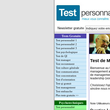
Newsletter gratuite
Tests Gratuits
Test personnalité 1
Test personnalité 2
Test personnalité 3
Test psychologique
Test de QI
Test de 
Test manager
Test recrutement
Bienvenue au
Test culture générale
management a
Test communication
de manageme
Test concentration
leadership
(vo
Test d'orientation
Test qi gratuit
Choisissez l'op
Test management
sincère nous n
Test embauche
Plus tests gratuits >>
Psychotechniques
Note Utilisateurs
Test personnalité
Question 1 