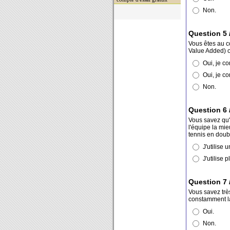
Non.
Question 5 
Vous êtes au c
Value Added) o
Oui, je co
Oui, je co
Non.
Question 6 
Vous savez qu'i
l'équipe la mi
tennis en doubl
J'utilise 
J'utilise 
Question 7 
Vous savez très
constamment la
Oui.
Non.