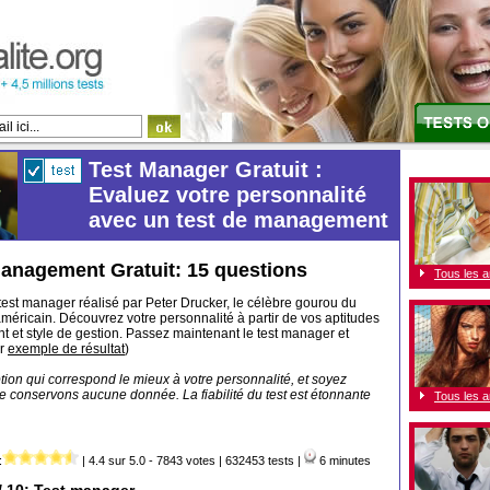
Test Manager Gratuit :
Evaluez votre personnalité
avec un test de management
Management Gratuit: 15 questions
Tous les a
test manager réalisé par Peter Drucker, le célèbre gourou du
méricain.
Découvrez votre personnalité à partir
de vos aptitudes
nt
et style de gestion. Passez maintenant le test manager et
ir
exemple de résultat
)
tion qui correspond le mieux à votre personnalité, et soyez
e conservons aucune donnée. La fiabilité du test est étonnante
Tous les a
:
| 4.4 sur 5.0 - 7843 votes | 632453 tests |
6 minutes
/ 10: Test manager