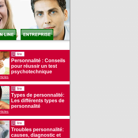
Personnalité : Conseils
pour réussir un test
psychotechnique
rticles
Types de personnalité:
Les différents types de
personnalité
rticles
Troubles personnalité:
causes, diagnostic et