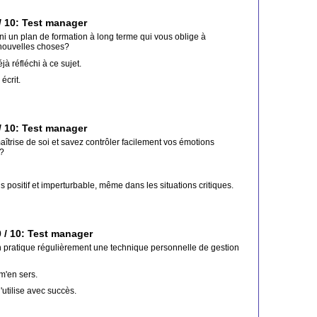
/ 10: Test manager
ni un plan de formation à long terme qui vous oblige à
nouvelles choses?
éjà réfléchi à ce sujet.
 écrit.
/ 10: Test manager
aîtrise de soi et savez contrôler facilement vos émotions
s?
is positif et imperturbable, même dans les situations critiques.
 / 10: Test manager
 pratique régulièrement une technique personnelle de gestion
 m'en sers.
 l'utilise avec succès.